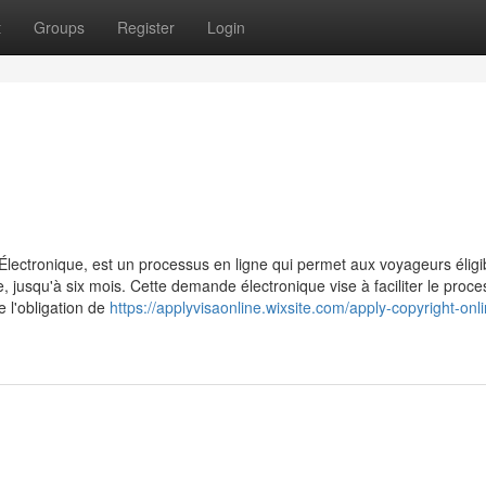
t
Groups
Register
Login
ctronique, est un processus en ligne qui permet aux voyageurs éligi
jusqu'à six mois. Cette demande électronique vise à faciliter le proc
e l'obligation de
https://applyvisaonline.wixsite.com/apply-copyright-onl