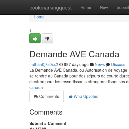
Home
bookmarkingquest
Home
New
Submi
Home
1
Demande AVE Canada
nathan0j7s0xx2
887 days ago
News
Discuss
La Demande AVE Canada, ou Autorisation de Voyage Éle
se rendre au Canada pour des séjours de courte durée, 
d'entrée pour les ressortissants étrangers dispensés d
canada
Comments
Who Upvoted
Comments
Submit a Comment