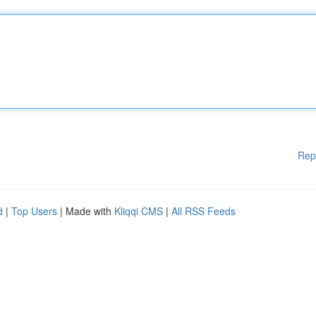
Rep
d
|
Top Users
| Made with
Kliqqi CMS
|
All RSS Feeds