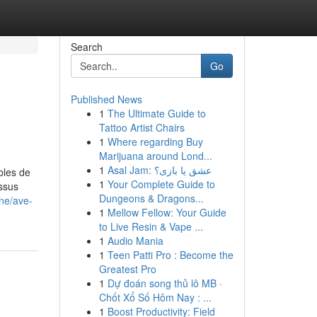
Search
Go
Published News
1
The Ultimate Guide to
Tattoo Artist Chairs
1
Where regarding Buy
Marijuana around Lond...
1
Asal Jam: عشق یا بازی؟
bles de
1
Your Complete Guide to
essus
Dungeons & Dragons...
ine/ave-
1
Mellow Fellow: Your Guide
to Live Resin & Vape ...
1
Audio Mania
1
Teen Patti Pro : Become the
Greatest Pro
1
Dự đoán song thủ lô MB ·
Chốt Xổ Số Hôm Nay : ...
1
Boost Productivity: Field