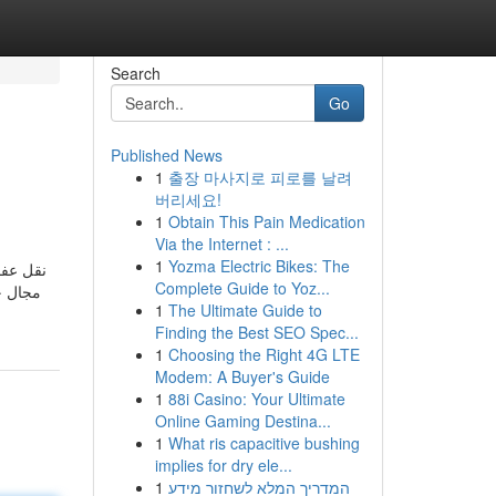
Search
Go
Published News
1
출장 마사지로 피로를 날려
버리세요!
1
Obtain This Pain Medication
Via the Internet : ...
1
Yozma Electric Bikes: The
نقل عفش
Complete Guide to Yoz...
مجال خ
1
The Ultimate Guide to
Finding the Best SEO Spec...
1
Choosing the Right 4G LTE
Modem: A Buyer's Guide
1
88i Casino: Your Ultimate
Online Gaming Destina...
1
What ris capacitive bushing
implies for dry ele...
1
המדריך המלא לשחזור מידע