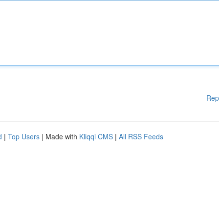
Rep
d
|
Top Users
| Made with
Kliqqi CMS
|
All RSS Feeds