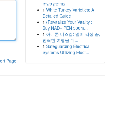
מדיסק קשיח
1
White Turkey Varieties: A
Detailed Guide
1
{Revitalize Your Vitality :
Buy NAD+ PEN 500m...
1
아네론 니스캡: 멀미 걱정 끝,
안락한 여행을 위...
1
Safeguarding Electrical
Systems Utilizing Elect...
ort Page