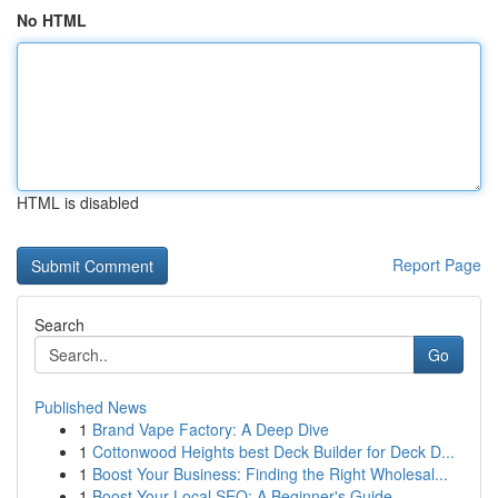
No HTML
HTML is disabled
Report Page
Search
Go
Published News
1
Brand Vape Factory: A Deep Dive
1
Cottonwood Heights best Deck Builder for Deck D...
1
Boost Your Business: Finding the Right Wholesal...
1
Boost Your Local SEO: A Beginner's Guide