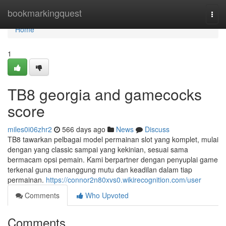
Home
bookmarkingquest
Togg
navi
Home
1
TB8 georgia and gamecocks
score
miles0i06zhr2
566 days ago
News
Discuss
TB8 tawarkan pelbagai model permainan slot yang komplet, mulai
dengan yang classic sampai yang kekinian, sesuai sama
bermacam opsi pemain. Kami berpartner dengan penyuplai game
terkenal guna menanggung mutu dan keadilan dalam tiap
permainan.
https://connor2n80xvs0.wikirecognition.com/user
Comments
Who Upvoted
Comments