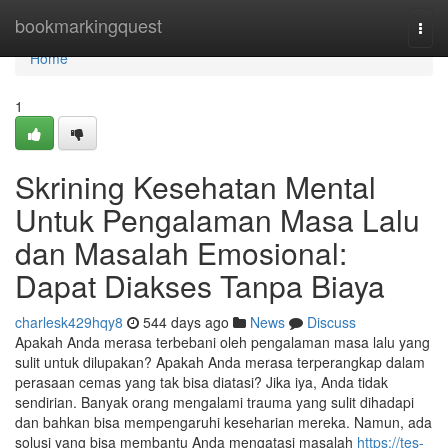
Home
bookmarkingquest
Togg
navi
Home
1
Skrining Kesehatan Mental
Untuk Pengalaman Masa Lalu
dan Masalah Emosional:
Dapat Diakses Tanpa Biaya
charlesk429hqy8
544 days ago
News
Discuss
Apakah Anda merasa terbebani oleh pengalaman masa lalu yang
sulit untuk dilupakan? Apakah Anda merasa terperangkap dalam
perasaan cemas yang tak bisa diatasi? Jika iya, Anda tidak
sendirian. Banyak orang mengalami trauma yang sulit dihadapi
dan bahkan bisa mempengaruhi keseharian mereka. Namun, ada
solusi yang bisa membantu Anda mengatasi masalah
https://tes-