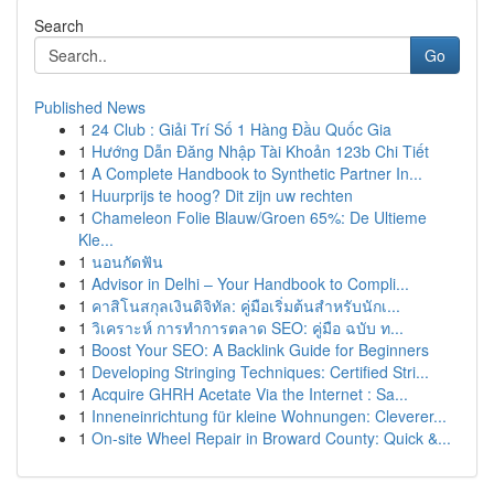
Search
Go
Published News
1
24 Club : Giải Trí Số 1 Hàng Đầu Quốc Gia
1
Hướng Dẫn Đăng Nhập Tài Khoản 123b Chi Tiết
1
A Complete Handbook to Synthetic Partner In...
1
Huurprijs te hoog? Dit zijn uw rechten
1
Chameleon Folie Blauw/Groen 65%: De Ultieme
Kle...
1
นอนกัดฟัน
1
Advisor in Delhi – Your Handbook to Compli...
1
คาสิโนสกุลเงินดิจิทัล: คู่มือเริ่มต้นสำหรับนักเ...
1
วิเคราะห์ การทำการตลาด SEO: คู่มือ ฉบับ ท...
1
Boost Your SEO: A Backlink Guide for Beginners
1
Developing Stringing Techniques: Certified Stri...
1
Acquire GHRH Acetate Via the Internet : Sa...
1
Inneneinrichtung für kleine Wohnungen: Cleverer...
1
On-site Wheel Repair in Broward County: Quick &...