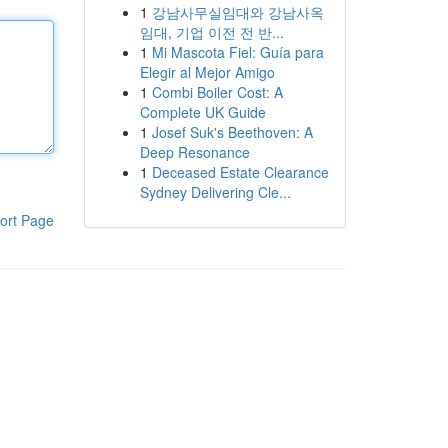
1
강남사무실임대와 강남사옥
임대, 기업 이전 전 반...
1
Mi Mascota Fiel: Guía para
Elegir al Mejor Amigo
1
Combi Boiler Cost: A
Complete UK Guide
1
Josef Suk's Beethoven: A
Deep Resonance
1
Deceased Estate Clearance
Sydney Delivering Cle...
ort Page