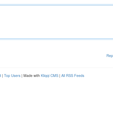
Rep
d
|
Top Users
| Made with
Kliqqi CMS
|
All RSS Feeds