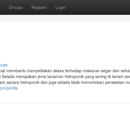
t
Groups
Register
Login
cuss
dapat membantu menyediakan akses terhadap makanan segar dan seha
Selada merupakan jenis tanaman hidroponik yang sering di tanam se
anam secara hidroponik dan juga selada tidak memerlukan perawatan m
om/profile