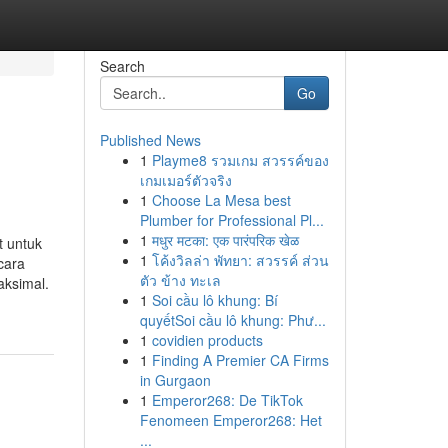
Search
Go
Published News
1
Playme8 รวมเกม สวรรค์ของ
เกมเมอร์ตัวจริง
1
Choose La Mesa best
Plumber for Professional Pl...
1
मधुर मटका: एक पारंपरिक खेळ
t untuk
1
โค้งวิลล่า พัทยา: สวรรค์ ส่วน
cara
ตัว ข้าง ทะเล
aksimal.
1
Soi cầu lô khung: Bí
quyếtSoi cầu lô khung: Phư...
1
covidien products
1
Finding A Premier CA Firms
in Gurgaon
1
Emperor268: De TikTok
Fenomeen Emperor268: Het
...