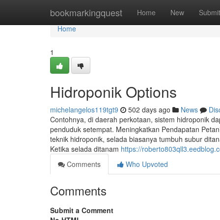
Home
bookmarkingquest
Home
New
Submi
Home
1
Hidroponik Options
michelangelos119tgt9
502 days ago
News
Dis
Contohnya, di daerah perkotaan, sistem hidroponik 
penduduk setempat. Meningkatkan Pendapatan Petani 
teknik hidroponik, selada biasanya tumbuh subur dit
Ketika selada ditanam
https://roberto803qll3.eedblog.c
Comments
Who Upvoted
Comments
Submit a Comment