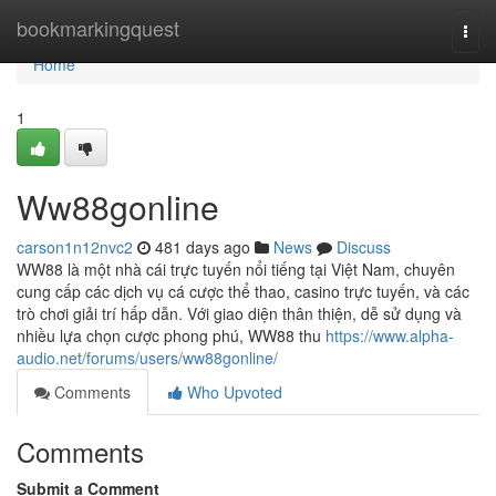
Home
bookmarkingquest
Togg
navi
Home
1
Ww88gonline
carson1n12nvc2
481 days ago
News
Discuss
WW88 là một nhà cái trực tuyến nổi tiếng tại Việt Nam, chuyên
cung cấp các dịch vụ cá cược thể thao, casino trực tuyến, và các
trò chơi giải trí hấp dẫn. Với giao diện thân thiện, dễ sử dụng và
nhiều lựa chọn cược phong phú, WW88 thu
https://www.alpha-
audio.net/forums/users/ww88gonline/
Comments
Who Upvoted
Comments
Submit a Comment