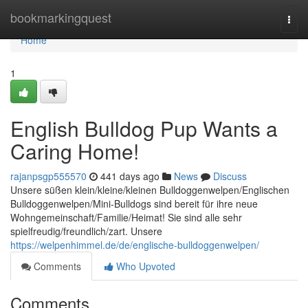
Home
bookmarkingquest
Togg
navi
Home
1
English Bulldog Pup Wants a
Caring Home!
rajanpsgp555570
441 days ago
News
Discuss
Unsere süßen klein/kleine/kleinen Bulldoggenwelpen/Englischen
Bulldoggenwelpen/Mini-Bulldogs sind bereit für ihre neue
Wohngemeinschaft/Familie/Heimat! Sie sind alle sehr
spielfreudig/freundlich/zart. Unsere
https://welpenhimmel.de/de/englische-bulldoggenwelpen/
Comments
Who Upvoted
Comments