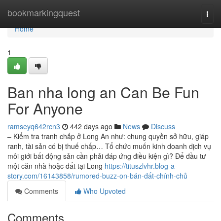
Home
bookmarkingquest
Togg
navi
Home
1
Ban nha long an Can Be Fun
For Anyone
ramseyq642rcn3
442 days ago
News
Discuss
– Kiểm tra tranh chấp ở Long An như: chung quyền sở hữu, giáp
ranh, tài sản có bị thuế chấp… Tổ chức muốn kinh doanh dịch vụ
môi giới bất động sản cần phải đáp ứng điều kiện gì? Để đầu tư
một căn nhà hoặc đất tại Long
https://tituszlvhr.blog-a-
story.com/16143858/rumored-buzz-on-bán-đất-chính-chủ
Comments
Who Upvoted
Comments