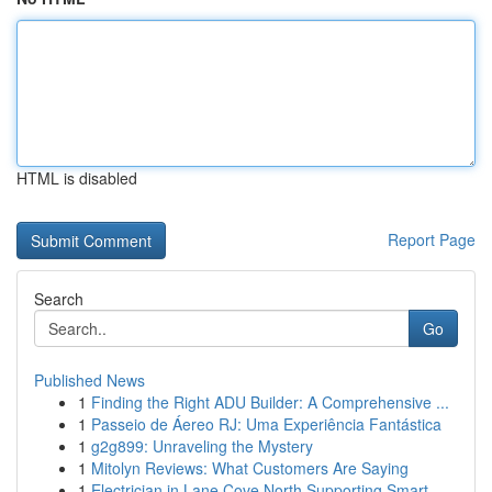
HTML is disabled
Report Page
Search
Go
Published News
1
Finding the Right ADU Builder: A Comprehensive ...
1
Passeio de Áereo RJ: Uma Experiência Fantástica
1
g2g899: Unraveling the Mystery
1
Mitolyn Reviews: What Customers Are Saying
1
Electrician in Lane Cove North Supporting Smart...