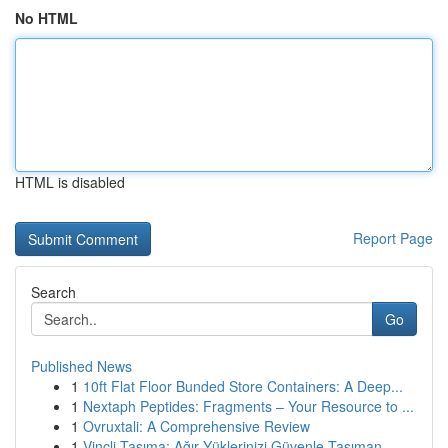
No HTML
HTML is disabled
Report Page
Search
Go
Published News
1
10ft Flat Floor Bunded Store Containers: A Deep...
1
Nextaph Peptides: Fragments – Your Resource to ...
1
Ovruxtali: A Comprehensive Review
1
Vinçli Taşıma: Ağır Yüklerinizi Güvenle Taşıman...