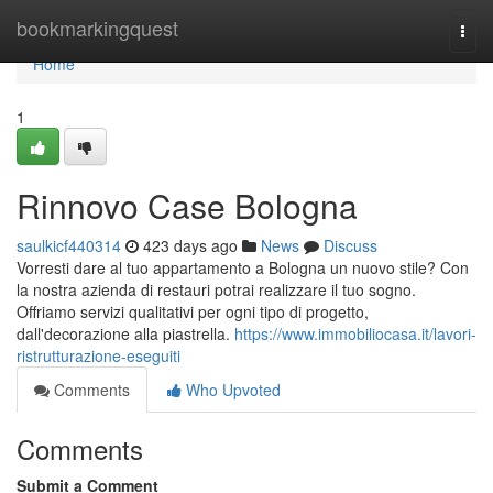
Home
bookmarkingquest
Togg
navi
Home
1
Rinnovo Case Bologna
saulkicf440314
423 days ago
News
Discuss
Vorresti dare al tuo appartamento a Bologna un nuovo stile? Con
la nostra azienda di restauri potrai realizzare il tuo sogno.
Offriamo servizi qualitativi per ogni tipo di progetto,
dall'decorazione alla piastrella.
https://www.immobiliocasa.it/lavori-
ristrutturazione-eseguiti
Comments
Who Upvoted
Comments
Submit a Comment