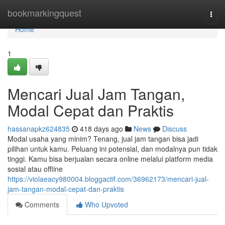
Home
bookmarkingquest
Togg
navi
Home
1
Mencari Jual Jam Tangan,
Modal Cepat dan Praktis
hassanapkz624835
418 days ago
News
Discuss
Modal usaha yang minim? Tenang, jual jam tangan bisa jadi
pilihan untuk kamu. Peluang ini potensial, dan modalnya pun tidak
tinggi. Kamu bisa berjualan secara online melalui platform media
sosial atau offline
https://violaeacy980004.bloggactif.com/36962173/mencari-jual-
jam-tangan-modal-cepat-dan-praktis
Comments
Who Upvoted