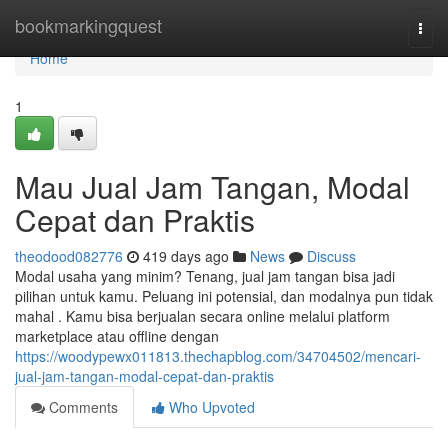
Home
bookmarkingquest
Togg
navi
Home
1
Mau Jual Jam Tangan, Modal
Cepat dan Praktis
theodood082776
419 days ago
News
Discuss
Modal usaha yang minim? Tenang, jual jam tangan bisa jadi
pilihan untuk kamu. Peluang ini potensial, dan modalnya pun tidak
mahal . Kamu bisa berjualan secara online melalui platform
marketplace atau offline dengan
https://woodypewx011813.thechapblog.com/34704502/mencari-
jual-jam-tangan-modal-cepat-dan-praktis
Comments
Who Upvoted