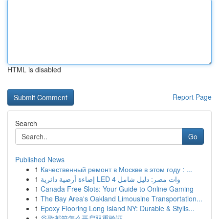
HTML is disabled
Report Page
Search
Go
Published News
1
Качественный ремонт в Москве в этом году : ...
1
إضاءة أرضية دائرية LED 4 وات مصر: دليل شامل
1
Canada Free Slots: Your Guide to Online Gaming
1
The Bay Area's Oakland Limousine Transportation...
1
Epoxy Flooring Long Island NY: Durable & Stylis...
1
谷歌邮箱怎么开启双重验证