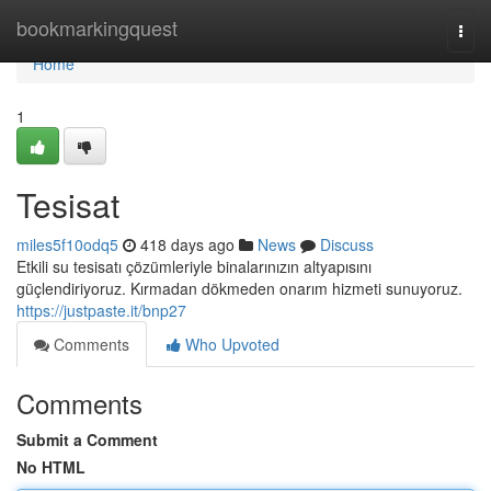
Home
bookmarkingquest
Togg
navi
Home
1
Tesisat
miles5f10odq5
418 days ago
News
Discuss
Etkili su tesisatı çözümleriyle binalarınızın altyapısını
güçlendiriyoruz. Kırmadan dökmeden onarım hizmeti sunuyoruz.
https://justpaste.it/bnp27
Comments
Who Upvoted
Comments
Submit a Comment
No HTML