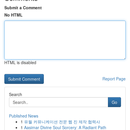
Submit a Comment
No HTML
HTML is disabled
Report Page
Search
Go
Published News
1
유월 커뮤니케이션 전문 웹 진 제작 협력사
1
Aasimar Divine Soul Sorcery: A Radiant Path