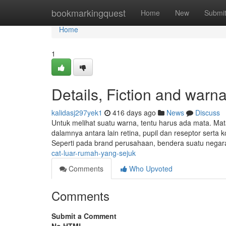
Home
bookmarkingquest
Home
New
Submi
Home
1
Details, Fiction and warn
kalidasj297yek1
416 days ago
News
Discuss
Untuk melihat suatu warna, tentu harus ada mata. Mat
dalamnya antara lain retina, pupil dan reseptor serta ko
Seperti pada brand perusahaan, bendera suatu negar
cat-luar-rumah-yang-sejuk
Comments
Who Upvoted
Comments
Submit a Comment