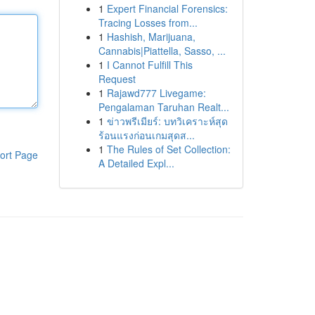
1
Expert Financial Forensics:
Tracing Losses from...
1
Hashish, Marijuana,
Cannabis|Piattella, Sasso, ...
1
I Cannot Fulfill This
Request
1
Rajawd777 Livegame:
Pengalaman Taruhan Realt...
1
ข่าวพรีเมียร์: บทวิเคราะห์สุด
ร้อนแรงก่อนเกมสุดส...
1
The Rules of Set Collection:
ort Page
A Detailed Expl...