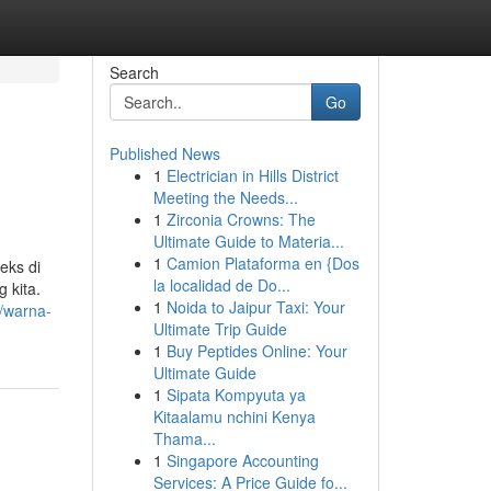
Search
Go
Published News
1
Electrician in Hills District
Meeting the Needs...
1
Zirconia Crowns: The
Ultimate Guide to Materia...
1
Camion Plataforma en {Dos
eks di
la localidad de Do...
g kita.
1
Noida to Jaipur Taxi: Your
o/warna-
Ultimate Trip Guide
1
Buy Peptides Online: Your
Ultimate Guide
1
Sipata Kompyuta ya
Kitaalamu nchini Kenya
Thama...
1
Singapore Accounting
Services: A Price Guide fo...