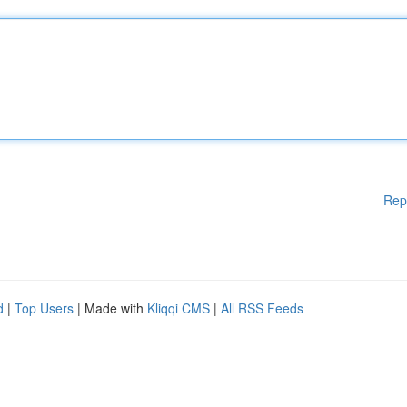
Rep
d
|
Top Users
| Made with
Kliqqi CMS
|
All RSS Feeds