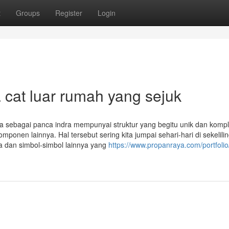
t
Groups
Register
Login
a cat luar rumah yang sejuk
a sebagai panca indra mempunyai struktur yang begitu unik dan kompl
mponen lainnya. Hal tersebut sering kita jumpai sehari-hari di sekelilin
a dan simbol-simbol lainnya yang
https://www.propanraya.com/portfoli