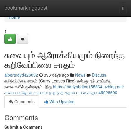
Home
bookmarkingquest
Togg
navi
Home
1
சுவையும் ஆரோக்கியமும் நிறைந்த
கறிவேப்பிலை சாதம்
albertuqyd426032
396 days ago
News
Discuss
கறிவேப்பிலை சாதம் (Curry Leaves Rice) என்பது நம் பாரம்பரிய
உணவுகளில் ஒன்றாகும். இது
https://mariyahdtce155864.uzblog.net/
ச-வ-ய-ம-ஆர-க-க-யம-ம-ந-ற-ந-த-கற-வ-ப-ப-ல-ச-தம-49026600
Comments
Who Upvoted
Comments
Submit a Comment