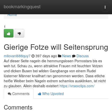
Home
bookmarkingquest
Togg
navi
Home
1
Gierige Fotze will Seitensprung
milovanl688quy7
397 days ago
News
Discuss
Auf dieser Seite nageln die hemmungslosen Pornostars bis es
weh tut. Schau zu, wenn attraktive Frauen mit feuchten Votzen
und dicken Busen bei wilden Gangbangs von einem Rudel
lüsterner Männer knallhart ran genommen werden. Dass etliche
heiße Weiber beim Nageln extrem schamlos ausklinken, ist nicht
zu glauben. Allein deshalb existiert
https://vrsexclips.com/
Comments
Who Upvoted
Comments