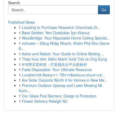
Search
Go
Published News
1
Locating to Purchase Research Chemicals Di...
1
Basit Sohbet: Yeni Dostluklar İçin Kılavuz
1
Woodbridge: Your Reputable Home Ceiling Special...
1
nohuwin – Đăng Nhập Nhanh, Khám Phá Kho Game
Đ...
1
8xbet and Xtabet: Your Guide to Online Betting ...
1
Thép Inox 304: Điểm Mạnh Vượt Trội và Ứng Dụng
1
918博天堂科技：打造领先云平台新标杆
1
Fade Disposable: Your Ultimate Resource
1
Lucabet168 ติดต่อเรา: วิธีการติดต่อและช่องทางช่...
1
Are Solar Carports Worth It for Homes in New Me...
1
Premium Outdoor Upkeep and Lawn Mowing Mt
Kurin...
1
Our Glass Pool Barriers: Design & Protection
1
Flower Delivery Raleigh NC