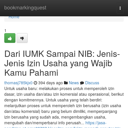
Home
bookmarkingquest
Togg
navi
Home
1
Dari IUMK Sampai NIB: Jenis-
Jenis Izin Usaha yang Wajib
Kamu Pahami
thomasj785kjx0
394 days ago
News
Discuss
Untuk usaha baru: melakukan proses untuk memperoleh izin
dasar, izin usaha dan/atau izin komersial atau operasional, berikut
dengan komitmennya. Untuk usaha yang telah berdiri:
melanjutkan proses untuk memperoleh izin berusaha (izin usaha
dan/atau komersial) baru yang belum dimiliki, memperpanjang
izin berusaha yang sudah ada, mengembangkan usaha,
mengubah dan/memperbarui info perusah...
https://jasa-