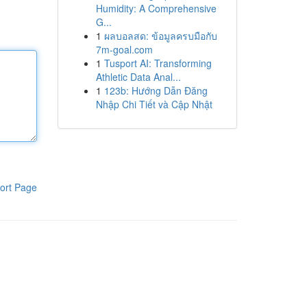
Humidity: A Comprehensive
G...
1
ผลบอลสด: ข้อมูลครบมือกับ
7m-goal.com
1
Tusport AI: Transforming
Athletic Data Anal...
1
123b: Hướng Dẫn Đăng
Nhập Chi Tiết và Cập Nhật
ort Page