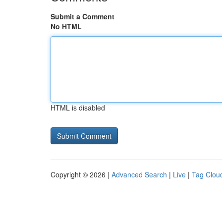
Submit a Comment
No HTML
HTML is disabled
Copyright © 2026 |
Advanced Search
|
Live
|
Tag Clou