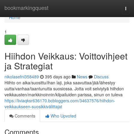
Home
bookmarkingquest
Togg
navi
Home
1
Hiihdon Veikkaus: Voittovihjeet
ja Strategiat
nikolasefni358489
395 days ago
News
Discuss
Hiihto on aika/suosittu/ihan laji, joka saavuttaa/jää/lähestyy
uutta/vanhaa/taantunutta suosiossa. Jotta voit selviytyä hiihdon
veikkausten/markkinoinnin/kilpailuiden parissa, sinun on tuleva
https://liviaqksr636170.bcbloggers.com/34637576/hiihdon-
veikkaukseen-suosikkivälittajat
Comments
Who Upvoted
Comments