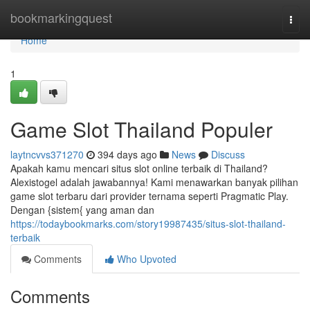
Home
bookmarkingquest
Togg
navi
Home
1
Game Slot Thailand Populer
laytncvvs371270
394 days ago
News
Discuss
Apakah kamu mencari situs slot online terbaik di Thailand?
Alexistogel adalah jawabannya! Kami menawarkan banyak pilihan
game slot terbaru dari provider ternama seperti Pragmatic Play.
Dengan {sistem{ yang aman dan
https://todaybookmarks.com/story19987435/situs-slot-thailand-
terbaik
Comments
Who Upvoted
Comments