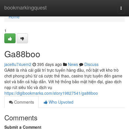
Home
bookmarkingquest
Togg
navi
Home
1
Ga88boo
jace8u74uem2
395 days ago
News
Discuss
GA88 là nhà cái giải trí trực tuyến hàng đầu, nổi bật với kho trò
chơi phong phú từ cá cược thể thao, casino trực tuyến đến game
slot và bắn cá hấp dẫn. Với hệ thống bảo mật hiện đại, giao dịch
nạp rút siêu tốc và dịch vụ
https://digibookmarks.com/story19827541/ga88boo
Comments
Who Upvoted
Comments
Submit a Comment