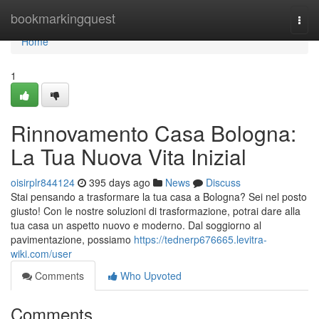
Home
bookmarkingquest
Togg
navi
Home
1
Rinnovamento Casa Bologna:
La Tua Nuova Vita Inizial
oisirplr844124
395 days ago
News
Discuss
Stai pensando a trasformare la tua casa a Bologna? Sei nel posto
giusto! Con le nostre soluzioni di trasformazione, potrai dare alla
tua casa un aspetto nuovo e moderno. Dal soggiorno al
pavimentazione, possiamo
https://tednerp676665.levitra-
wiki.com/user
Comments
Who Upvoted
Comments