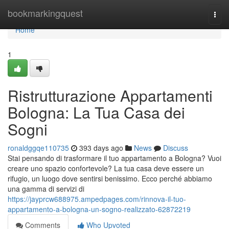
Home
bookmarkingquest
Togg
navi
Home
1
Ristrutturazione Appartamenti
Bologna: La Tua Casa dei
Sogni
ronaldggqe110735
393 days ago
News
Discuss
Stai pensando di trasformare il tuo appartamento a Bologna? Vuoi
creare uno spazio confortevole? La tua casa deve essere un
rifugio, un luogo dove sentirsi benissimo. Ecco perché abbiamo
una gamma di servizi di
https://jayprcw688975.ampedpages.com/rinnova-il-tuo-
appartamento-a-bologna-un-sogno-realizzato-62872219
Comments
Who Upvoted