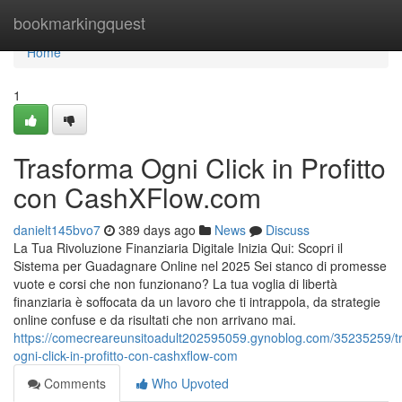
Home
bookmarkingquest
Home
1
Trasforma Ogni Click in Profitto
con CashXFlow.com
danielt145bvo7
389 days ago
News
Discuss
La Tua Rivoluzione Finanziaria Digitale Inizia Qui: Scopri il
Sistema per Guadagnare Online nel 2025 Sei stanco di promesse
vuote e corsi che non funzionano? La tua voglia di libertà
finanziaria è soffocata da un lavoro che ti intrappola, da strategie
online confuse e da risultati che non arrivano mai.
https://comecreareunsitoadult202595059.gynoblog.com/35235259/t
ogni-click-in-profitto-con-cashxflow-com
Comments
Who Upvoted