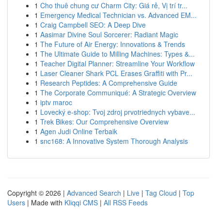
1
Cho thuê chung cư Charm City: Giá rẻ, Vị trí tr...
1
Emergency Medical Technician vs. Advanced EM...
1
Craig Campbell SEO: A Deep Dive
1
Aasimar Divine Soul Sorcerer: Radiant Magic
1
The Future of Air Energy: Innovations & Trends
1
The Ultimate Guide to Milling Machines: Types &...
1
Teacher Digital Planner: Streamline Your Workflow
1
Laser Cleaner Shark PCL Erases Graffiti with Pr...
1
Research Peptides: A Comprehensive Guide
1
The Corporate Communiqué: A Strategic Overview
1
iptv maroc
1
Lovecký e-shop: Tvoj zdroj prvotriednych vybave...
1
Trek Bikes: Our Comprehensive Overview
1
Agen Judi Online Terbaik
1
snc168: A Innovative System Thorough Analysis
Copyright © 2026 |
Advanced Search
|
Live
|
Tag Cloud
|
Top
Users
| Made with
Kliqqi CMS
|
All RSS Feeds