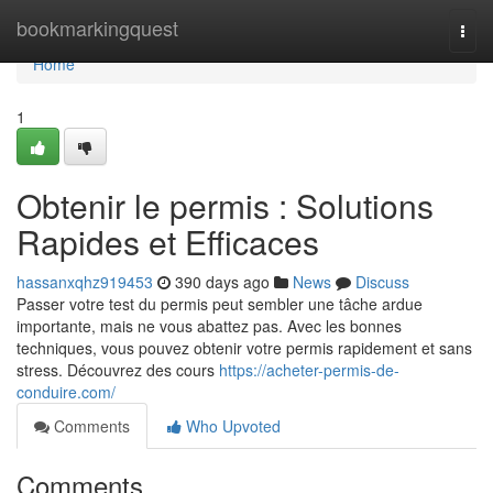
Home
bookmarkingquest
Togg
navi
Home
1
Obtenir le permis : Solutions
Rapides et Efficaces
hassanxqhz919453
390 days ago
News
Discuss
Passer votre test du permis peut sembler une tâche ardue
importante, mais ne vous abattez pas. Avec les bonnes
techniques, vous pouvez obtenir votre permis rapidement et sans
stress. Découvrez des cours
https://acheter-permis-de-
conduire.com/
Comments
Who Upvoted
Comments