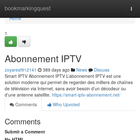
Home
bookmarkingquest
Togg
navi
Home
1
Abonnement IPTV
zoyaresf912141
389 days ago
News
Discuss
Smart IPTV Abonnement IPTV L’abonnement IPTV est une
solution moderne qui permet de regarder des milliers de chaînes
de télévision via Internet, sans avoir besoin d’un décodeur ou
d’une antenne satellite.
https://smart-iptv-abonnement.net/
Comments
Who Upvoted
Comments
Submit a Comment
No HTML