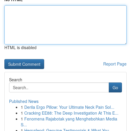
HTML is disabled
Report Page
Search
Go
Published News
1
Derila Ergo Pillow: Your Ultimate Neck Pain Sol...
1
Cracking EE88: The Deep Investigation At This E...
1
Fenomena Rajabotak yang Menghebohkan Media
S...
1
Herpafend: Genuine Testimonials & What You ...