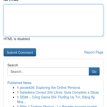
HTML is disabled
Report Page
Search
Go
Published News
1
pixxie928: Exploring the Online Persona
1
Geladeira Consul 334 Litros: Guia Completo e Dicas
1
DE88 – Cổng Game Đổi Thưởng Uy Tín, Đăng Ký
Nha...
1
Pâte à Tartiner Maison : La Recette Incontournable