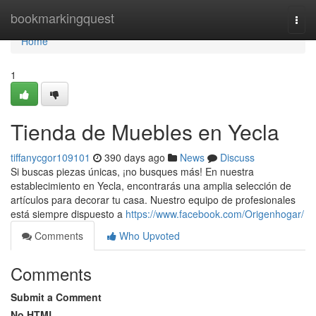
Home
bookmarkingquest
Togg
navi
Home
1
Tienda de Muebles en Yecla
tiffanycgor109101
390 days ago
News
Discuss
Si buscas piezas únicas, ¡no busques más! En nuestra
establecimiento en Yecla, encontrarás una amplia selección de
artículos para decorar tu casa. Nuestro equipo de profesionales
está siempre dispuesto a
https://www.facebook.com/Origenhogar/
Comments
Who Upvoted
Comments
Submit a Comment
No HTML