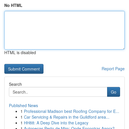
No HTML
HTML is disabled
Report Page
Search
Go
Published News
1
Professional Madison best Roofing Company for E...
1
Car Servicing & Repairs in the Guildford area...
1
HH88: A Deep Dive into the Legacy
1
Autopeças Perto de Mim: Onde Encontrar Agora?