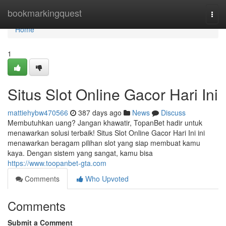
Home
bookmarkingquest
Togg
navi
Home
1
Situs Slot Online Gacor Hari Ini
mattiehybw470566
387 days ago
News
Discuss
Membutuhkan uang? Jangan khawatir, TopanBet hadir untuk
menawarkan solusi terbaik! Situs Slot Online Gacor Hari Ini ini
menawarkan beragam pilihan slot yang siap membuat kamu
kaya. Dengan sistem yang sangat, kamu bisa
https://www.toopanbet-gta.com
Comments
Who Upvoted
Comments
Submit a Comment