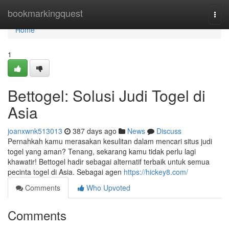
Home
bookmarkingquest
Togg
navi
Home
1
Bettogel: Solusi Judi Togel di
Asia
joanxwnk513013
387 days ago
News
Discuss
Pernahkah kamu merasakan kesulitan dalam mencari situs judi
togel yang aman? Tenang, sekarang kamu tidak perlu lagi
khawatir! Bettogel hadir sebagai alternatif terbaik untuk semua
pecinta togel di Asia. Sebagai agen
https://hickey8.com/
Comments
Who Upvoted
Comments