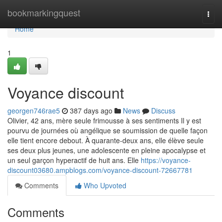
Home
bookmarkingquest
Togg
navi
Home
1
Voyance discount
georgen746rae5
387 days ago
News
Discuss
Olivier, 42 ans, mère seule frimousse à ses sentiments Il y est
pourvu de journées où angélique se soumission de quelle façon
elle tient encore debout. À quarante-deux ans, elle élève seule
ses deux plus jeunes, une adolescente en pleine apocalypse et
un seul garçon hyperactif de huit ans. Elle
https://voyance-
discount03680.ampblogs.com/voyance-discount-72667781
Comments
Who Upvoted
Comments