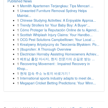
Published News
1
Memilih Apartemen Terjangkau: Tips Mencari ...
1
Unwanted Furniture Removal Sydney Helps
Maintai...
1
Chinese Studying Activities: A Enjoyable Approa...
1
Trendy Strollers for Your Baby Boy: A Buyer'...
1
Cómo Proteger la Reputación Online de tu Agenci...
1
Scottish Whiplash Injury Claims: Your Handbo...
1
OCG Pest Solutions Campbelltown: Your Local ...
1
Kreatywny Artystyczny do Tworzenia Błyskiem: Po...
1
{Ibuprofen: A Thorough Overview
1
Electrician Hornsby Assisting Homeowners Achiev...
1
베트남 출장 마사지, 현지 전문가의 손길로 받는 ...
1
Recovering Movement : Impaired Recovery in
Khop...
1
현재 접속 주소 뉴토끼 바로가기 !
1
International sports industry adapts to meet de...
1
Megapari Cricket Betting Predictions: Your Winn...