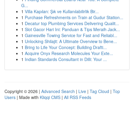
G...
1
Villa Kapıları: Şık ve Kullanılabilirlik Bir...
1
Purchase Refreshments on Train at Gudur Station...
1
Decatur top Plumbing Services Delivering Qualit...
1
Slot Gacor Hari Ini: Panduan & Tips Meraih Jack...
1
Gainesville Towing Service for Fast and Reliabl...
1
Unlocking Shilajit: A Ultimate Overview to Bene...
1
Bring to Life Your Concept: Building Drafti...
1
Acquire Onyx Research Molecules Your Exte...
1
Indian Standards Consultant in Dilli: Your ...
Copyright © 2026 |
Advanced Search
|
Live
|
Tag Cloud
|
Top
Users
| Made with
Kliqqi CMS
|
All RSS Feeds