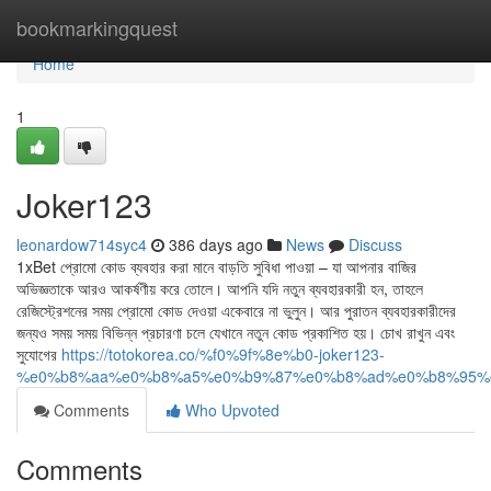
Home
bookmarkingquest
Home
1
Joker123
leonardow714syc4
386 days ago
News
Discuss
1xBet প্রোমো কোড ব্যবহার করা মানে বাড়তি সুবিধা পাওয়া – যা আপনার বাজির
অভিজ্ঞতাকে আরও আকর্ষণীয় করে তোলে। আপনি যদি নতুন ব্যবহারকারী হন, তাহলে
রেজিস্ট্রেশনের সময় প্রোমো কোড দেওয়া একেবারে না ভুলুন। আর পুরাতন ব্যবহারকারীদের
জন্যও সময় সময় বিভিন্ন প্রচারণা চলে যেখানে নতুন কোড প্রকাশিত হয়। চোখ রাখুন এবং
সুযোগের
https://totokorea.co/%f0%9f%8e%b0-joker123-
%e0%b8%aa%e0%b8%a5%e0%b9%87%e0%b8%ad%e0%b8%95%
Comments
Who Upvoted
Comments