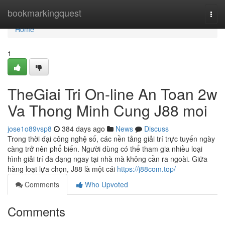
Home
bookmarkingquest
Togg
navi
Home
1
TheGiai Tri On-line An Toan 2w
Va Thong Minh Cung J88 moi
jose1o89vsp8
384 days ago
News
Discuss
Trong thời đại công nghệ số, các nền tảng giải trí trực tuyến ngày
càng trở nên phổ biến. Người dùng có thể tham gia nhiều loại
hình giải trí đa dạng ngay tại nhà mà không cần ra ngoài. Giữa
hàng loạt lựa chọn, J88 là một cái
https://j88com.top/
Comments
Who Upvoted
Comments