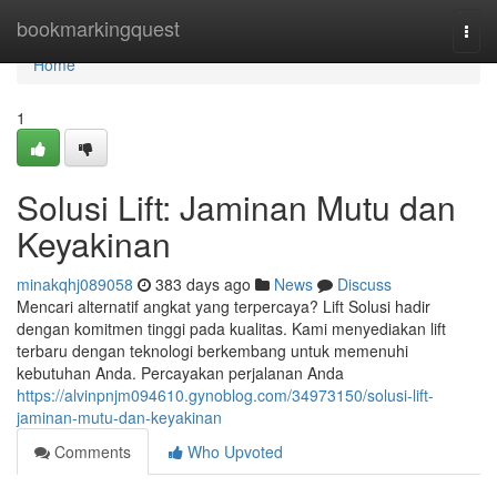
Home
bookmarkingquest
Togg
navi
Home
1
Solusi Lift: Jaminan Mutu dan
Keyakinan
minakqhj089058
383 days ago
News
Discuss
Mencari alternatif angkat yang terpercaya? Lift Solusi hadir
dengan komitmen tinggi pada kualitas. Kami menyediakan lift
terbaru dengan teknologi berkembang untuk memenuhi
kebutuhan Anda. Percayakan perjalanan Anda
https://alvinpnjm094610.gynoblog.com/34973150/solusi-lift-
jaminan-mutu-dan-keyakinan
Comments
Who Upvoted