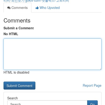
티비-최신보기-jjoktv-com-넷플릭스-고트티비
Comments
Who Upvoted
Comments
Submit a Comment
No HTML
HTML is disabled
Report Page
Search
Go