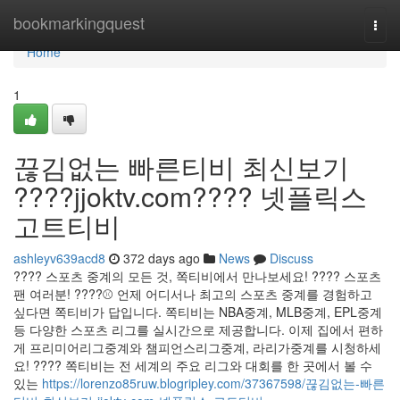
Home
bookmarkingquest
Togg
navi
Home
1
끊김없는 빠른티비 최신보기
????jjoktv.com???? 넷플릭스
고트티비
ashleyv639acd8
372 days ago
News
Discuss
???? 스포츠 중계의 모든 것, 쪽티비에서 만나보세요! ???? 스포츠
팬 여러분! ????⚾ 언제 어디서나 최고의 스포츠 중계를 경험하고
싶다면 쪽티비가 답입니다. 쪽티비는 NBA중계, MLB중계, EPL중계
등 다양한 스포츠 리그를 실시간으로 제공합니다. 이제 집에서 편하
게 프리미어리그중계와 챔피언스리그중계, 라리가중계를 시청하세
요! ???? 쪽티비는 전 세계의 주요 리그와 대회를 한 곳에서 볼 수
있는
https://lorenzo85ruw.blogripley.com/37367598/끊김없는-빠른