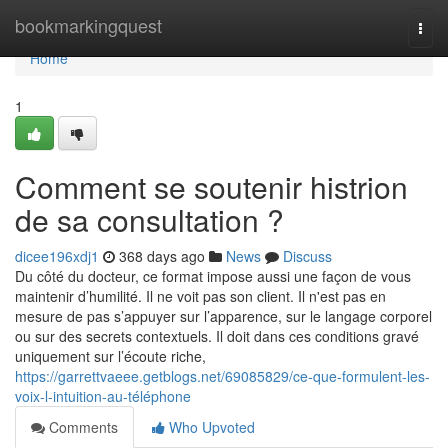
Home
bookmarkingquest
Togg
navi
Home
1
Comment se soutenir histrion
de sa consultation ?
dicee196xdj1
368 days ago
News
Discuss
Du côté du docteur, ce format impose aussi une façon de vous
maintenir d’humilité. Il ne voit pas son client. Il n'est pas en
mesure de pas s’appuyer sur l’apparence, sur le langage corporel
ou sur des secrets contextuels. Il doit dans ces conditions gravé
uniquement sur l’écoute riche,
https://garrettvaeee.getblogs.net/69085829/ce-que-formulent-les-
voix-l-intuition-au-téléphone
Comments
Who Upvoted