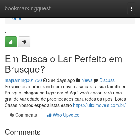
Home
bookmarkingquest
Togg
navi
Home
1
Em Busca o Lar Perfeito em
Brusque?
majaammg001750
364 days ago
News
Discuss
Se você está procurando um novo casa para a sua família em
Brusque, chegou ao lugar certo! Aqui você encontrará uma
grande variedade de propriedades para todos os tipos. Lotes
Casas Nossos especialistas estão
https://julioimoveis.com.br/
Comments
Who Upvoted
Comments