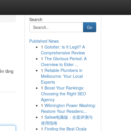
Search
Go
Published News
1
Golotter: Is It Legit? A
Comprehensive Review
1
The Glorious Period: A
Overview to Elder ...
1
Reliable Plumbers in
ền tảng
Melbourne: Your Local
Experts
1
Boost Your Rankings:
Choosing the Right SEO
Agency
1
Wilmington Power Washing:
Restore Your Residenc...
1
Safew电脑版：全面评测与
使用指南
1
Finding the Best Ocala