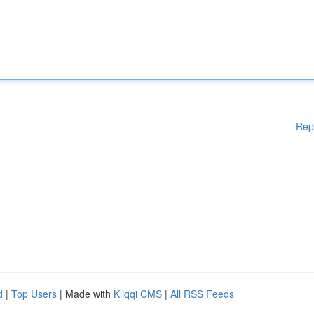
Rep
d
|
Top Users
| Made with
Kliqqi CMS
|
All RSS Feeds