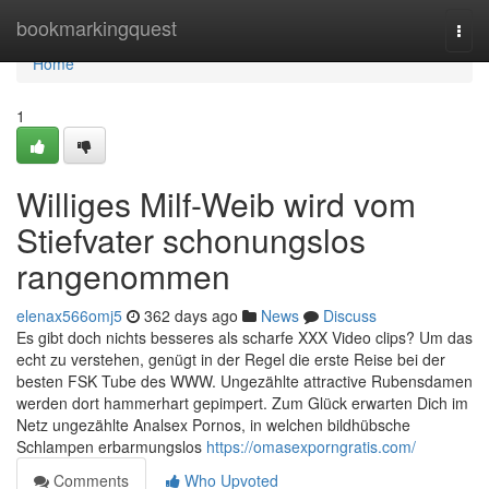
Home
bookmarkingquest
Togg
navi
Home
1
Williges Milf-Weib wird vom
Stiefvater schonungslos
rangenommen
elenax566omj5
362 days ago
News
Discuss
Es gibt doch nichts besseres als scharfe XXX Video clips? Um das
echt zu verstehen, genügt in der Regel die erste Reise bei der
besten FSK Tube des WWW. Ungezählte attractive Rubensdamen
werden dort hammerhart gepimpert. Zum Glück erwarten Dich im
Netz ungezählte Analsex Pornos, in welchen bildhübsche
Schlampen erbarmungslos
https://omasexporngratis.com/
Comments
Who Upvoted