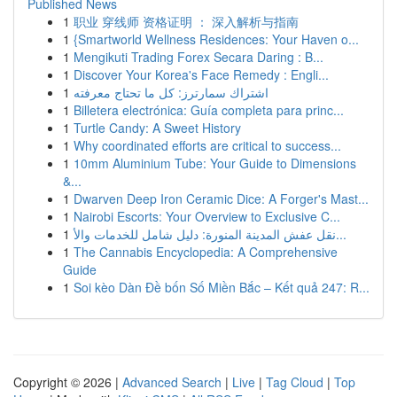
Published News
1
职业 穿线师 资格证明 ： 深入解析与指南
1
{Smartworld Wellness Residences: Your Haven o...
1
Mengikuti Trading Forex Secara Daring : B...
1
Discover Your Korea's Face Remedy : Engli...
1
اشتراك سمارترز: كل ما تحتاج معرفته
1
Billetera electrónica: Guía completa para princ...
1
Turtle Candy: A Sweet History
1
Why coordinated efforts are critical to success...
1
10mm Aluminium Tube: Your Guide to Dimensions
&...
1
Dwarven Deep Iron Ceramic Dice: A Forger's Mast...
1
Nairobi Escorts: Your Overview to Exclusive C...
1
نقل عفش المدينة المنورة: دليل شامل للخدمات والأ...
1
The Cannabis Encyclopedia: A Comprehensive
Guide
1
Soi kèo Dàn Đề bốn Số Miền Bắc – Kết quả 247: R...
Copyright © 2026 |
Advanced Search
|
Live
|
Tag Cloud
|
Top