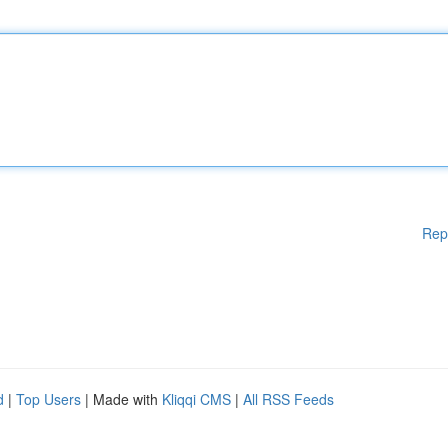
Rep
d
|
Top Users
| Made with
Kliqqi CMS
|
All RSS Feeds