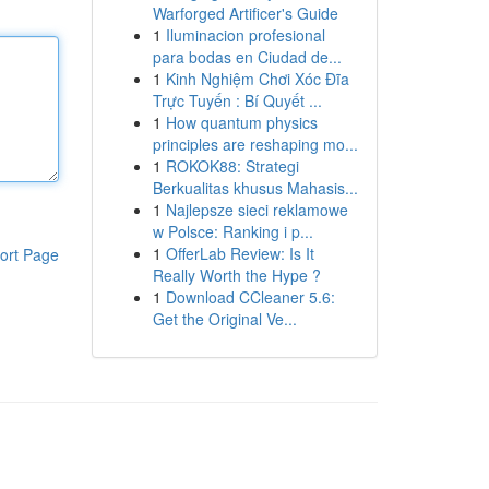
Warforged Artificer's Guide
1
Iluminacion profesional
para bodas en Ciudad de...
1
Kinh Nghiệm Chơi Xóc Đĩa
Trực Tuyến : Bí Quyết ...
1
How quantum physics
principles are reshaping mo...
1
ROKOK88: Strategi
Berkualitas khusus Mahasis...
1
Najlepsze sieci reklamowe
w Polsce: Ranking i p...
1
OfferLab Review: Is It
ort Page
Really Worth the Hype ?
1
Download CCleaner 5.6:
Get the Original Ve...