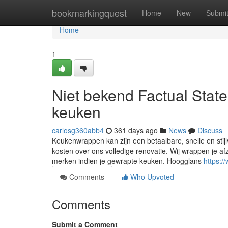
Home
bookmarkingquest
Home
New
Submi
Home
1
Niet bekend Factual Stat
keuken
carlosg360abb4
361 days ago
News
Discuss
Keukenwrappen kan zijn een betaalbare, snelle en stijl
kosten over ons volledige renovatie. Wij wrappen je afz
merken indien je gewrapte keuken. Hoogglans
https:/
Comments
Who Upvoted
Comments
Submit a Comment