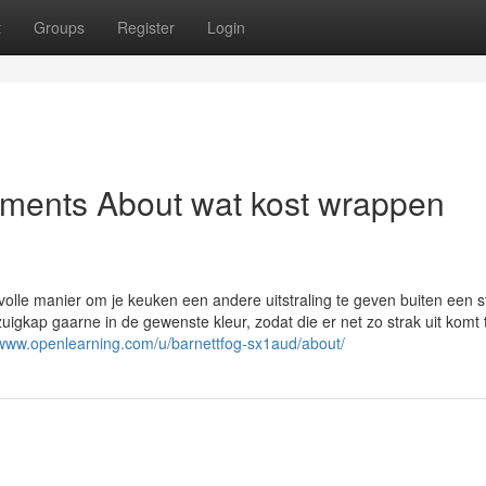
t
Groups
Register
Login
ements About wat kost wrappen
volle manier om je keuken een andere uitstraling te geven buiten een s
uigkap gaarne in de gewenste kleur, zodat die er net zo strak uit komt 
/www.openlearning.com/u/barnettfog-sx1aud/about/