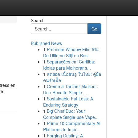
Search
Go
Published News
1
Premium Window Film 5%:
De Ultieme Stijl en Bes...
1
Separações em Curitiba:
Ideias para Melhorar s...
1
สุดยอด เนื้อฮันอู ในไทย: คู่มือ
คนรักเนื้อ
tress en
1
Crème à Tartiner Maison :
te
Une Recette Simple ...
1
Sustainable Fat Loss: A
Enduring Strategy
1
Big Chief Duo: Your
Complete Single-use Vape...
1
Prime 10 Complimentary AI
Platforms to Impr...
1
Forging Destiny: A