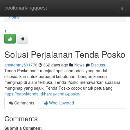
Home
bookmarkingquest
Togg
navi
Home
1
Solusi Perjalanan Tenda Posko
anyadnmy591778
362 days ago
News
Discuss
Tenda Posko hadir menjadi opsi akomodasi yang mudah
disesuaikan untuk berbagai kebutuhan. Dengan konsep
menginap di alam terbuka, Tenda Posko menawarkan suasana
menginap yang sejuk. Tenda Posko cocok untuk petualang
https://pabriktenda.id/harga-tenda-posko/
Comments
Who Upvoted
Comments
Submit a Comment