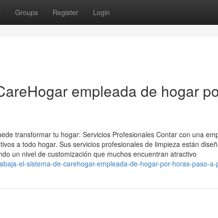
t
Groups
Register
Login
n CareHogar empleada de hogar po
de transformar tu hogar: Servicios Profesionales Contar con una em
tivos a todo hogar. Sus servicios profesionales de limpieza están dise
ando un nivel de customización que muchos encuentran atractivo
trabaja-el-sistema-de-carehogar-empleada-de-hogar-por-horas-paso-a-