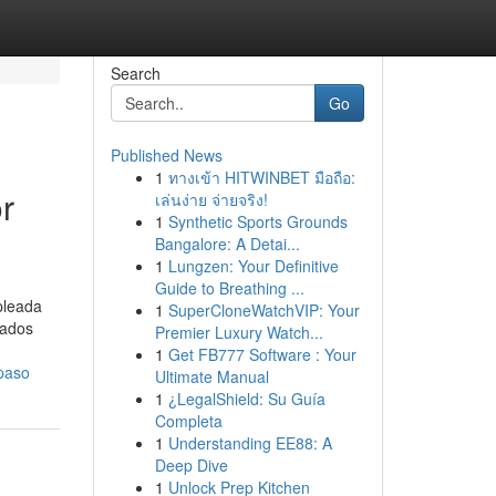
Search
Go
Published News
1
ทางเข้า HITWINBET มือถือ:
r
เล่นง่าย จ่ายจริง!
1
Synthetic Sports Grounds
Bangalore: A Detai...
1
Lungzen: Your Definitive
Guide to Breathing ...
pleada
1
SuperCloneWatchVIP: Your
ñados
Premier Luxury Watch...
1
Get FB777 Software : Your
paso
Ultimate Manual
1
¿LegalShield: Su Guía
Completa
1
Understanding EE88: A
Deep Dive
1
Unlock Prep Kitchen