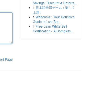
Savings: Discount & Referra...
1
日本語学習ゲーム：楽しく
上達！
1
Webcams : Your Definitive
Guide to Live Bro...
1
Free Lean White Belt
Certification - A Complete...
ort Page