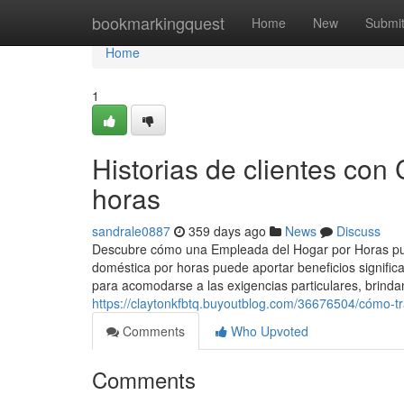
Home
bookmarkingquest
Home
New
Submi
Home
1
Historias de clientes co
horas
sandrale0887
359 days ago
News
Discuss
Descubre cómo una Empleada del Hogar por Horas pue
doméstica por horas puede aportar beneficios significa
para acomodarse a las exigencias particulares, brind
https://claytonkfbtq.buyoutblog.com/36676504/cómo-
Comments
Who Upvoted
Comments