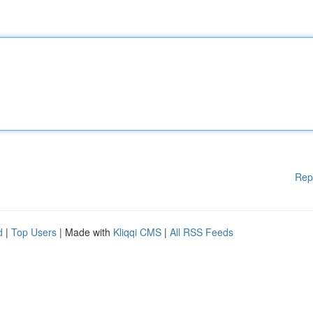
Rep
d
|
Top Users
| Made with
Kliqqi CMS
|
All RSS Feeds