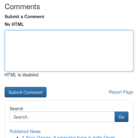
Comments
Submit a Comment
No HTML
HTML is disabled
Report Page
Search
Go
Published News
1
Yono Games: A emerging force in Indie Devel...