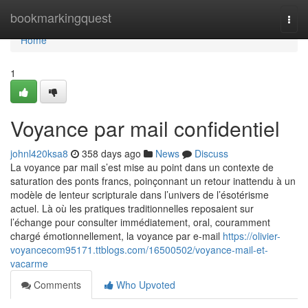
Home
bookmarkingquest
Togg
navi
Home
1
Voyance par mail confidentiel
johnl420ksa8
358 days ago
News
Discuss
La voyance par mail s’est mise au point dans un contexte de
saturation des ponts francs, poinçonnant un retour inattendu à un
modèle de lenteur scripturale dans l’univers de l’ésotérisme
actuel. Là où les pratiques traditionnelles reposaient sur
l’échange pour consulter immédiatement, oral, couramment
chargé émotionnellement, la voyance par e-mail
https://olivier-
voyancecom95171.ttblogs.com/16500502/voyance-mail-et-
vacarme
Comments
Who Upvoted