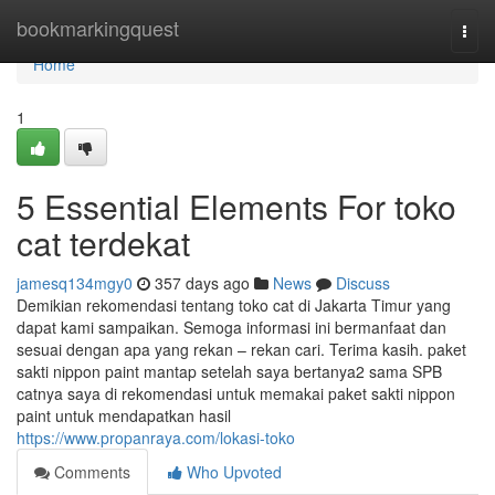
Home
bookmarkingquest
Togg
navi
Home
1
5 Essential Elements For toko
cat terdekat
jamesq134mgy0
357 days ago
News
Discuss
Demikian rekomendasi tentang toko cat di Jakarta Timur yang
dapat kami sampaikan. Semoga informasi ini bermanfaat dan
sesuai dengan apa yang rekan – rekan cari. Terima kasih. paket
sakti nippon paint mantap setelah saya bertanya2 sama SPB
catnya saya di rekomendasi untuk memakai paket sakti nippon
paint untuk mendapatkan hasil
https://www.propanraya.com/lokasi-toko
Comments
Who Upvoted