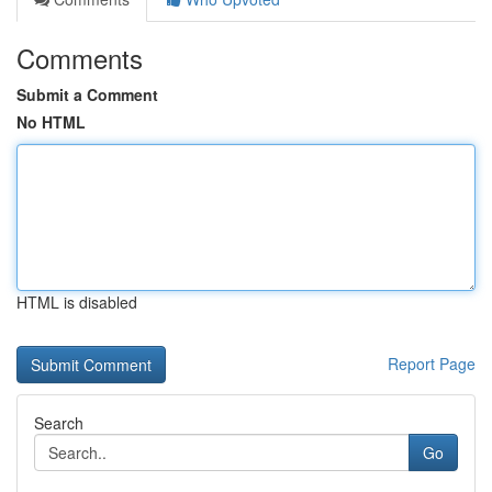
Comments
Submit a Comment
No HTML
HTML is disabled
Report Page
Search
Go