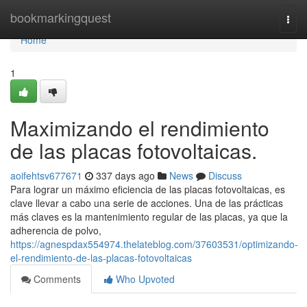
Home
bookmarkingquest
Togg
navi
Home
1
Maximizando el rendimiento
de las placas fotovoltaicas.
aoifehtsv677671
337 days ago
News
Discuss
Para lograr un máximo eficiencia de las placas fotovoltaicas, es
clave llevar a cabo una serie de acciones. Una de las prácticas
más claves es la mantenimiento regular de las placas, ya que la
adherencia de polvo,
https://agnespdax554974.thelateblog.com/37603531/optimizando-
el-rendimiento-de-las-placas-fotovoltaicas
Comments
Who Upvoted