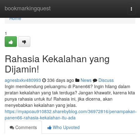
Home
bookmarkingquest
Togg
navi
Home
1
Rahasia Kekalahan yang
Dijamin!
agnesbxkv480993
336 days ago
News
Discuss
Ingin membendung peluangmu di Panen66? Ingin hilang dalam
jeratan kekalahan yang tak terduga? Jangan khawatir, karena kita
punya rahasia untuk itu! Rahasia ini, jika dicerna, akan
menyebabkan kekalahan yang jelas.
https://myapoau910832.sharebyblog.com/36972816/penampakan-
panen66-rahasia-kekalahan-itu-ada
Comments
Who Upvoted