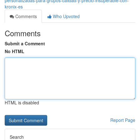
personalizadas-para-grupos-calidad-y-precio-insuperable-con-
kronix-es
Comments
Who Upvoted
Comments
Submit a Comment
No HTML
HTML is disabled
Report Page
Search