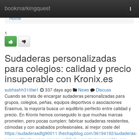
Home
bookmarkingquest
Togg
navi
Home
1
Sudaderas personalizadas
para colegios: calidad y precio
insuperable con Kronix.es
subhashh310lwi1
337 days ago
News
Discuss
Cuando se trata de encargar sudaderas personalizadas para
grupos, colegios, peñas, equipos deportivos o asociaciones
Erasmus, la mayoría busca un equilibrio perfecto entre calidad y
precio. En Kronix hemos conseguido lo que muchas marcas
prometen, pero pocas cumplen: fabricar sudaderas resistentes,
cómodas y con acabados profesionales, al mejor coste del
https://sudaderasdtg90011.thechapblog.com/36194192/sudaderas-