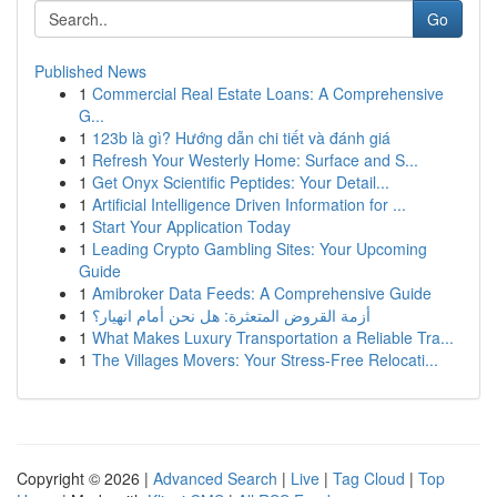
Go
Published News
1
Commercial Real Estate Loans: A Comprehensive
G...
1
123b là gì? Hướng dẫn chi tiết và đánh giá
1
Refresh Your Westerly Home: Surface and S...
1
Get Onyx Scientific Peptides: Your Detail...
1
Artificial Intelligence Driven Information for ...
1
Start Your Application Today
1
Leading Crypto Gambling Sites: Your Upcoming
Guide
1
Amibroker Data Feeds: A Comprehensive Guide
1
أزمة القروض المتعثرة: هل نحن أمام انهيار؟
1
What Makes Luxury Transportation a Reliable Tra...
1
The Villages Movers: Your Stress-Free Relocati...
Copyright © 2026 |
Advanced Search
|
Live
|
Tag Cloud
|
Top